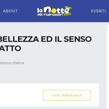
ABOUT
EVENTI
ELLEZZA ED IL SENSO
FATTO
tazione olfattiva.
+ iCal / Outlook export