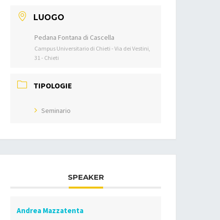
LUOGO
Pedana Fontana di Cascella
Campus Universitario di Chieti - Via dei Vestini,
31 - Chieti
TIPOLOGIE
Seminario
SPEAKER
Andrea Mazzatenta