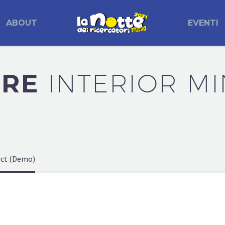
ABOUT
EVENTI
URE
INTERIOR MI
ect (Demo)