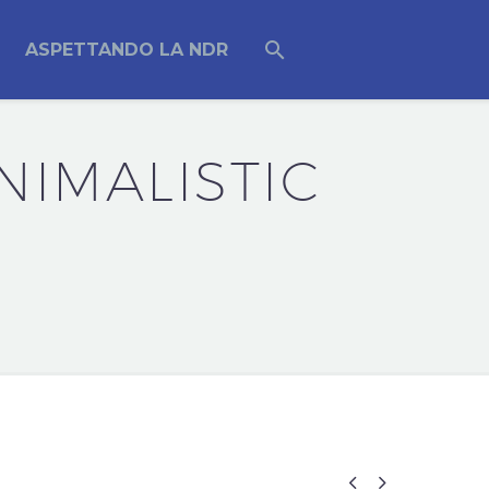
ASPETTANDO LA NDR
NIMALISTIC

