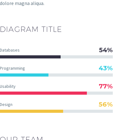
dolore magna aliqua.
DIAGRAM
TITLE
54%
Databases
43%
Programming
77%
Usability
56%
Design
OUR TEAM