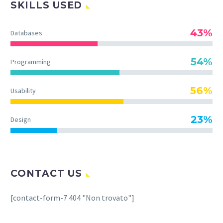
SKILLS USED
43%
Databases
54%
Programming
56%
Usability
23%
Design
CONTACT US
[contact-form-7 404 "Non trovato"]