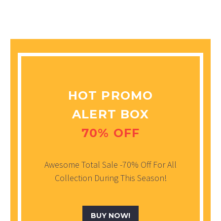
HOT PROMO
ALERT BOX
70% OFF
Awesome Total Sale -70% Off For All
Collection During This Season!
BUY NOW!