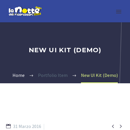
NEW UI KIT (DEMO)
Home
Portfolio Item
New UI Kit (Demo)


31 Marzo 2016