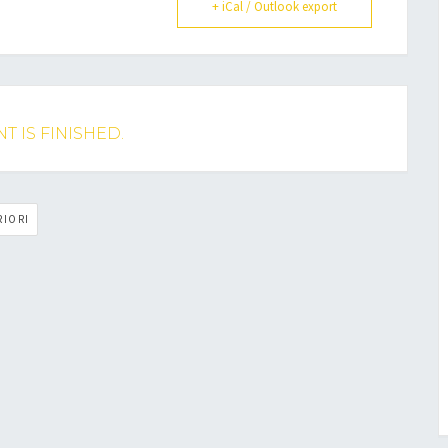
+ iCal / Outlook export
T IS FINISHED.
RIORI